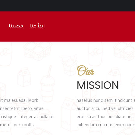
ابدأ هنا
قصتنا
Our
MISSION
ipit malesuada. Morbi
hasellus nunc sem, tincidunt
onsectetur libero, vitae
auctor arcu. Sed vel ultricie
ristique. Integer at nulla at
erat. Cras faucibus diam nec 
 metus nec mollis.
bibendum rutrum, enim nunc ul