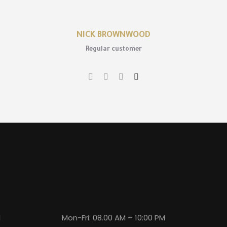
NICK BROWNWOOD
Regular customer
York
Mon-Fri: 08.00 AM – 10:00 PM