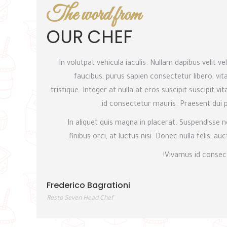
The word from
OUR CHEF
In volutpat vehicula iaculis. Nullam dapibus velit ve
faucibus, purus sapien consectetur libero, vit
tristique. Integer at nulla at eros suscipit suscipit
id consectetur mauris. Praesent dui 
In aliquet quis magna in placerat. Suspendisse 
finibus orci, at luctus nisi. Donec nulla felis, 
Vivamus id consect
Frederico Bagrationi
Resto Seven Head Chef