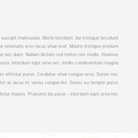
l suscipit malesuada. Morbi tincidunt, dui tristique tincidunt
ae venenatis eros lacus vitae erat. Mauris tristique pretium
 vitae nec diam. Nullam dictum sed metus nec mollis. Vivamus
purus, interdum eget urna nec, mollis condimentum magna.
nec efficitur purus. Curabitur vitae congue urna. Donec nec
auctor ac lacus et, varius congue leo. Donec eu tempor purus.
etur mauris. Praesent dui purus – interdum eget urna nec!