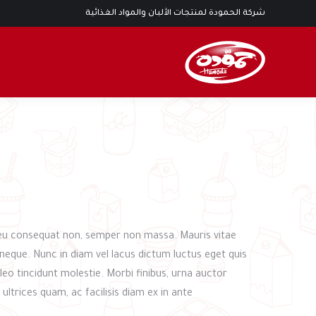
شركة الحمودة لمنتجات الألبان والمواد الغذائية
 eu consequat non, semper non massa. Mauris vitae
s neque. Nunc in diam vel lacus dictum luctus eget quis
leo tincidunt molestie. Morbi finibus, urna auctor
trices quam, ac facilisis diam ex in ante.