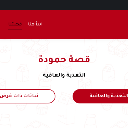
ابدأ هنا
قصتنا
قصة حمودة
التغذية والعافية
لتغذية والعافية
نباتات ذات غرض