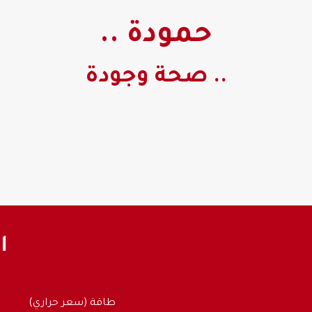
حمودة ..
.. صحة وجودة
ا
طاقة (سعر حراري)