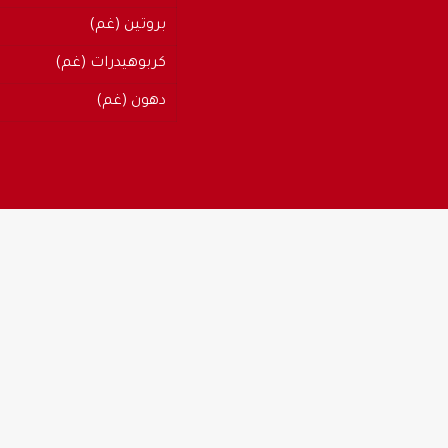
بروتين (غم)
كربوهيدرات (غم)
دهون (غم)