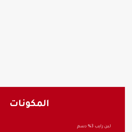
المكونات
لبن رايب 3% دسم